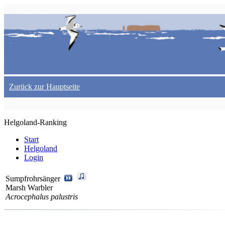
Zurück zur Hauptseite
Helgoland-Ranking
Start
Helgoland
Login
Sumpfrohrsänger
Marsh Warbler
Acrocephalus palustris