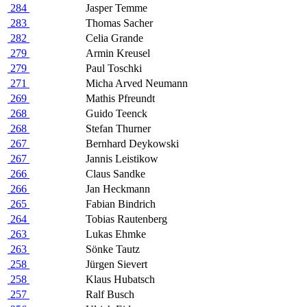
284
Jasper Temme
283
Thomas Sacher
282
Celia Grande
279
Armin Kreusel
279
Paul Toschki
271
Micha Arved Neumann
269
Mathis Pfreundt
268
Guido Teenck
268
Stefan Thurner
267
Bernhard Deykowski
267
Jannis Leistikow
266
Claus Sandke
266
Jan Heckmann
265
Fabian Bindrich
264
Tobias Rautenberg
263
Lukas Ehmke
263
Sönke Tautz
258
Jürgen Sievert
258
Klaus Hubatsch
257
Ralf Busch