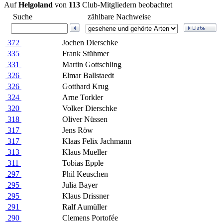
Auf
Helgoland
von
113
Club-Mitgliedern beobachtet
Suche
zählbare Nachweise
372
Jochen Dierschke
335
Frank Stühmer
331
Martin Gottschling
326
Elmar Ballstaedt
326
Gotthard Krug
324
Arne Torkler
320
Volker Dierschke
318
Oliver Nüssen
317
Jens Röw
317
Klaas Felix Jachmann
313
Klaus Mueller
311
Tobias Epple
297
Phil Keuschen
295
Julia Bayer
295
Klaus Drissner
291
Ralf Aumüller
290
Clemens Portofée