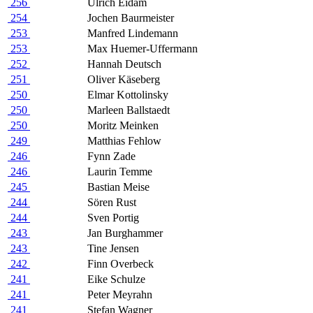
256
Ulrich Eidam
254
Jochen Baurmeister
253
Manfred Lindemann
253
Max Huemer-Uffermann
252
Hannah Deutsch
251
Oliver Käseberg
250
Elmar Kottolinsky
250
Marleen Ballstaedt
250
Moritz Meinken
249
Matthias Fehlow
246
Fynn Zade
246
Laurin Temme
245
Bastian Meise
244
Sören Rust
244
Sven Portig
243
Jan Burghammer
243
Tine Jensen
242
Finn Overbeck
241
Eike Schulze
241
Peter Meyrahn
241
Stefan Wagner