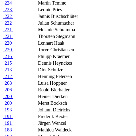
224
Martin Temme
223
Leonie Pries
222
Jannis Buschschlüter
222
Julian Schumacher
221
Melanie Schramma
221
Thorsten Stegmann
220
Lennart Haak
220
Torve Christiansen
216
Philipp Kraemer
215
Dennis Heynckes
213
Dirk Schulze
212
Henning Petersen
208
Luisa Höppner
206
Roald Bierhalter
200
Heiner Dierken
200
Meret Bocksch
193
Johann Dietrichs
191
Frederik Bexter
191
Jürgen Wenzel
188
Mathieu Waldeck