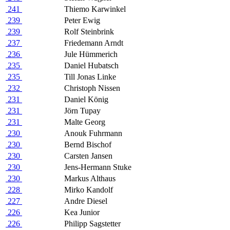
241
Thiemo Karwinkel
239
Peter Ewig
239
Rolf Steinbrink
237
Friedemann Arndt
236
Jule Hümmerich
235
Daniel Hubatsch
235
Till Jonas Linke
232
Christoph Nissen
231
Daniel König
231
Jörn Tupay
231
Malte Georg
230
Anouk Fuhrmann
230
Bernd Bischof
230
Carsten Jansen
230
Jens-Hermann Stuke
230
Markus Althaus
228
Mirko Kandolf
227
Andre Diesel
226
Kea Junior
226
Philipp Sagstetter