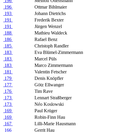
196
Meinolf Ottensmann
196
Ottmar Bihlmaier
193
Johann Dietrichs
191
Frederik Bexter
191
Jürgen Wenzel
188
Mathieu Waldeck
186
Rafael Benz
185
Christoph Randler
183
Eva Blümel-Zimmermann
183
Marcel Püls
183
Marco Zimmermann
181
Valentin Fetscher
179
Denis Knöpfler
177
Götz Ellwanger
176
Tim Rave
173
Lennart Straßberger
173
Néo Koslowski
169
Paul Krüger
169
Robin-Finn Hau
167
Lilli-Marie Hausmann
166
Gerrit Hau