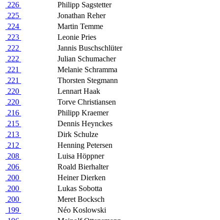
226
Philipp Sagstetter
225
Jonathan Reher
224
Martin Temme
223
Leonie Pries
222
Jannis Buschschlüter
222
Julian Schumacher
221
Melanie Schramma
221
Thorsten Stegmann
220
Lennart Haak
220
Torve Christiansen
216
Philipp Kraemer
215
Dennis Heynckes
213
Dirk Schulze
212
Henning Petersen
208
Luisa Höppner
206
Roald Bierhalter
200
Heiner Dierken
200
Lukas Sobotta
200
Meret Bocksch
199
Néo Koslowski