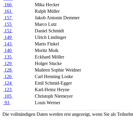
166
Mika Hecker
161
Ralph Müller
157
Jakob Antonin Demmer
155
Marco Lutz
152
Daniel Schmidt
149
Ulrich Lindinger
143
Mario Finkel
140
Moritz Moik
135
Eckhard Möller
129
Holger Stucke
128
Maileen Sophie Weidner
126
Carl Henning Loske
124
Emil Schmid-Egger
123
Karl-Heinz Heyne
105
Christoph Niemeyer
93
Louis Werner
Die vollständigen Daten werden erst angezeigt, wenn Sie als Teilnehm