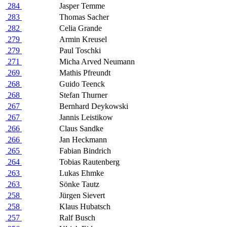
284
Jasper Temme
283
Thomas Sacher
282
Celia Grande
279
Armin Kreusel
279
Paul Toschki
271
Micha Arved Neumann
269
Mathis Pfreundt
268
Guido Teenck
268
Stefan Thurner
267
Bernhard Deykowski
267
Jannis Leistikow
266
Claus Sandke
266
Jan Heckmann
265
Fabian Bindrich
264
Tobias Rautenberg
263
Lukas Ehmke
263
Sönke Tautz
258
Jürgen Sievert
258
Klaus Hubatsch
257
Ralf Busch