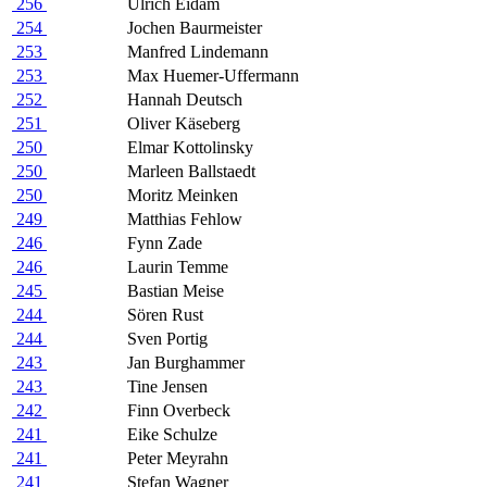
256
Ulrich Eidam
254
Jochen Baurmeister
253
Manfred Lindemann
253
Max Huemer-Uffermann
252
Hannah Deutsch
251
Oliver Käseberg
250
Elmar Kottolinsky
250
Marleen Ballstaedt
250
Moritz Meinken
249
Matthias Fehlow
246
Fynn Zade
246
Laurin Temme
245
Bastian Meise
244
Sören Rust
244
Sven Portig
243
Jan Burghammer
243
Tine Jensen
242
Finn Overbeck
241
Eike Schulze
241
Peter Meyrahn
241
Stefan Wagner