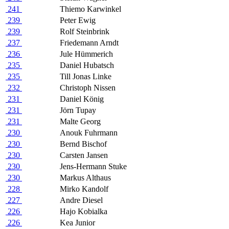
241
Thiemo Karwinkel
239
Peter Ewig
239
Rolf Steinbrink
237
Friedemann Arndt
236
Jule Hümmerich
235
Daniel Hubatsch
235
Till Jonas Linke
232
Christoph Nissen
231
Daniel König
231
Jörn Tupay
231
Malte Georg
230
Anouk Fuhrmann
230
Bernd Bischof
230
Carsten Jansen
230
Jens-Hermann Stuke
230
Markus Althaus
228
Mirko Kandolf
227
Andre Diesel
226
Hajo Kobialka
226
Kea Junior