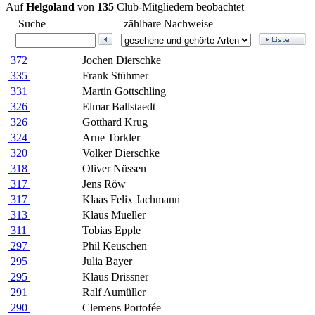
Auf
Helgoland
von
135
Club-Mitgliedern beobachtet
Suche
zählbare Nachweise
372
Jochen Dierschke
335
Frank Stühmer
331
Martin Gottschling
326
Elmar Ballstaedt
326
Gotthard Krug
324
Arne Torkler
320
Volker Dierschke
318
Oliver Nüssen
317
Jens Röw
317
Klaas Felix Jachmann
313
Klaus Mueller
311
Tobias Epple
297
Phil Keuschen
295
Julia Bayer
295
Klaus Drissner
291
Ralf Aumüller
290
Clemens Portofée