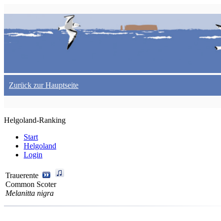
Zurück zur Hauptseite
Helgoland-Ranking
Start
Helgoland
Login
Trauerente
Common Scoter
Melanitta nigra