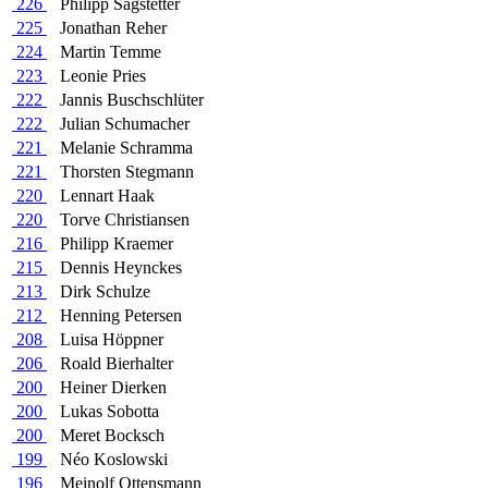
226
Philipp Sagstetter
225
Jonathan Reher
224
Martin Temme
223
Leonie Pries
222
Jannis Buschschlüter
222
Julian Schumacher
221
Melanie Schramma
221
Thorsten Stegmann
220
Lennart Haak
220
Torve Christiansen
216
Philipp Kraemer
215
Dennis Heynckes
213
Dirk Schulze
212
Henning Petersen
208
Luisa Höppner
206
Roald Bierhalter
200
Heiner Dierken
200
Lukas Sobotta
200
Meret Bocksch
199
Néo Koslowski
196
Meinolf Ottensmann