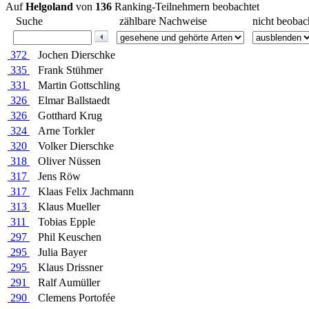
Auf
Helgoland
von
136
Ranking-Teilnehmern beobachtet
Suche
zählbare Nachweise
nicht beobac
372
Jochen Dierschke
335
Frank Stühmer
331
Martin Gottschling
326
Elmar Ballstaedt
326
Gotthard Krug
324
Arne Torkler
320
Volker Dierschke
318
Oliver Nüssen
317
Jens Röw
317
Klaas Felix Jachmann
313
Klaus Mueller
311
Tobias Epple
297
Phil Keuschen
295
Julia Bayer
295
Klaus Drissner
291
Ralf Aumüller
290
Clemens Portofée