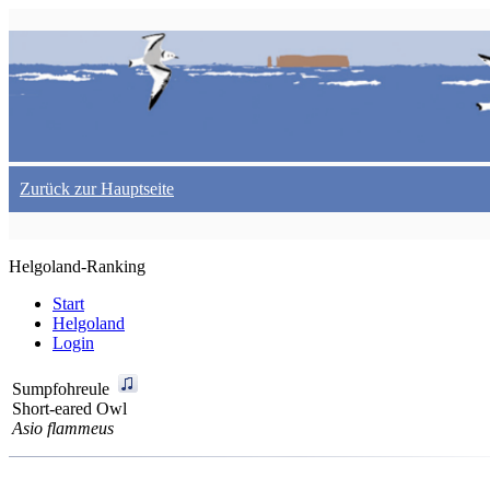
Zurück zur Hauptseite
Helgoland-Ranking
Start
Helgoland
Login
Sumpfohreule
Short-eared Owl
Asio flammeus