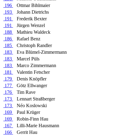
196
Ottmar Bihlmaier
193
Johann Dietrichs
191
Frederik Bexter
191
Jürgen Wenzel
188
Mathieu Waldeck
186
Rafael Benz
185
Christoph Randler
183
Eva Blümel-Zimmermann
183
Marcel Püls
183
Marco Zimmermann
181
Valentin Fetscher
179
Denis Knöpfler
177
Götz Ellwanger
176
Tim Rave
173
Lennart Straßberger
173
Néo Koslowski
169
Paul Krüger
169
Robin-Finn Hau
167
Lilli-Marie Hausmann
166
Gerrit Hau