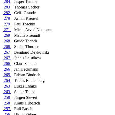
284
Jasper Temme
283
Thomas Sacher
282
Celia Grande
279
Armin Kreusel
279
Paul Toschki
271
Micha Arved Neumann
269
Mathis Pfreundt
268
Guido Teenck
268
Stefan Thurner
267
Bernhard Deykowski
267
Jannis Leistikow
266
Claus Sandke
266
Jan Heckmann
265
Fabian Bindrich
264
Tobias Rautenberg
263
Lukas Ehmke
263
Sönke Tautz
258
Jürgen Sievert
258
Klaus Hubatsch
257
Ralf Busch
256
Ulrich Eidam