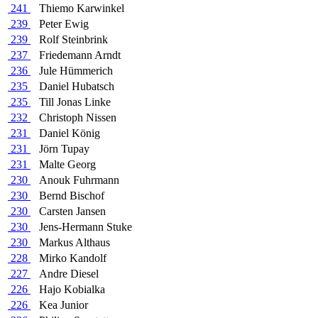
241
Thiemo Karwinkel
239
Peter Ewig
239
Rolf Steinbrink
237
Friedemann Arndt
236
Jule Hümmerich
235
Daniel Hubatsch
235
Till Jonas Linke
232
Christoph Nissen
231
Daniel König
231
Jörn Tupay
231
Malte Georg
230
Anouk Fuhrmann
230
Bernd Bischof
230
Carsten Jansen
230
Jens-Hermann Stuke
230
Markus Althaus
228
Mirko Kandolf
227
Andre Diesel
226
Hajo Kobialka
226
Kea Junior