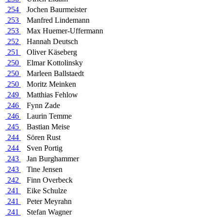
254
Jochen Baurmeister
253
Manfred Lindemann
253
Max Huemer-Uffermann
252
Hannah Deutsch
251
Oliver Käseberg
250
Elmar Kottolinsky
250
Marleen Ballstaedt
250
Moritz Meinken
249
Matthias Fehlow
246
Fynn Zade
246
Laurin Temme
245
Bastian Meise
244
Sören Rust
244
Sven Portig
243
Jan Burghammer
243
Tine Jensen
242
Finn Overbeck
241
Eike Schulze
241
Peter Meyrahn
241
Stefan Wagner