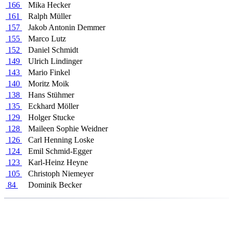
166
Mika Hecker
161
Ralph Müller
157
Jakob Antonin Demmer
155
Marco Lutz
152
Daniel Schmidt
149
Ulrich Lindinger
143
Mario Finkel
140
Moritz Moik
138
Hans Stühmer
135
Eckhard Möller
129
Holger Stucke
128
Maileen Sophie Weidner
126
Carl Henning Loske
124
Emil Schmid-Egger
123
Karl-Heinz Heyne
105
Christoph Niemeyer
84
Dominik Becker