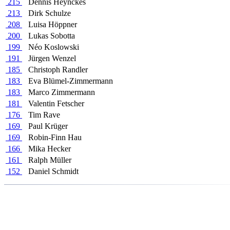
215
Dennis Heynckes
213
Dirk Schulze
208
Luisa Höppner
200
Lukas Sobotta
199
Néo Koslowski
191
Jürgen Wenzel
185
Christoph Randler
183
Eva Blümel-Zimmermann
183
Marco Zimmermann
181
Valentin Fetscher
176
Tim Rave
169
Paul Krüger
169
Robin-Finn Hau
166
Mika Hecker
161
Ralph Müller
152
Daniel Schmidt