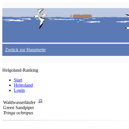
Zurück zur Hauptseite
Helgoland-Ranking
Start
Helgoland
Login
Waldwasserläufer
Green Sandpiper
Tringa ochropus