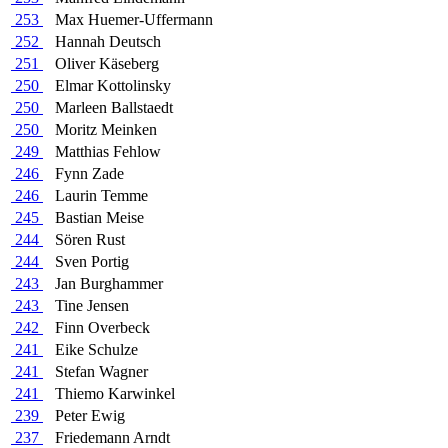
253
Max Huemer-Uffermann
252
Hannah Deutsch
251
Oliver Käseberg
250
Elmar Kottolinsky
250
Marleen Ballstaedt
250
Moritz Meinken
249
Matthias Fehlow
246
Fynn Zade
246
Laurin Temme
245
Bastian Meise
244
Sören Rust
244
Sven Portig
243
Jan Burghammer
243
Tine Jensen
242
Finn Overbeck
241
Eike Schulze
241
Stefan Wagner
241
Thiemo Karwinkel
239
Peter Ewig
237
Friedemann Arndt