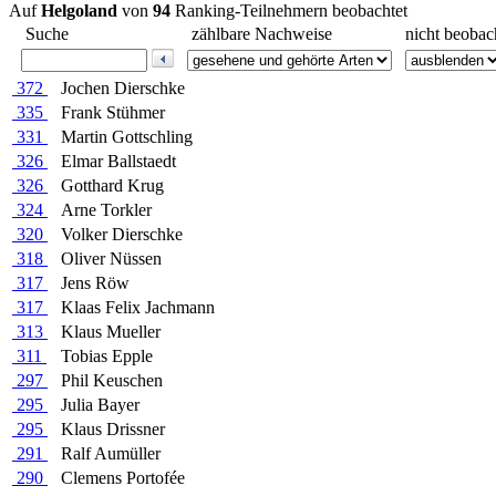
Auf
Helgoland
von
94
Ranking-Teilnehmern beobachtet
Suche
zählbare Nachweise
nicht beobac
372
Jochen Dierschke
335
Frank Stühmer
331
Martin Gottschling
326
Elmar Ballstaedt
326
Gotthard Krug
324
Arne Torkler
320
Volker Dierschke
318
Oliver Nüssen
317
Jens Röw
317
Klaas Felix Jachmann
313
Klaus Mueller
311
Tobias Epple
297
Phil Keuschen
295
Julia Bayer
295
Klaus Drissner
291
Ralf Aumüller
290
Clemens Portofée