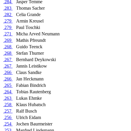
284
Jasper Temme
283
Thomas Sacher
282
Celia Grande
279
Armin Kreusel
279
Paul Toschki
271
Micha Arved Neumann
269
Mathis Pfreundt
268
Guido Teenck
268
Stefan Thurner
267
Bernhard Deykowski
267
Jannis Leistikow
266
Claus Sandke
266
Jan Heckmann
265
Fabian Bindrich
264
Tobias Rautenberg
263
Lukas Ehmke
258
Klaus Hubatsch
257
Ralf Busch
256
Ulrich Eidam
254
Jochen Baurmeister
253
Manfred Lindemann