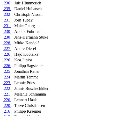
236
Jule Hümmerich
235
Daniel Hubatsch
232
Christoph Nissen
231
Jörn Tupay
231
Malte Georg
230
Anouk Fuhrmann
230
Jens-Hermann Stuke
228
Mirko Kandolf
227
Andre Diesel
226
Hajo Kobialka
226
Kea Junior
226
Philipp Sagstetter
225
Jonathan Reher
224
Martin Temme
223
Leonie Pries
222
Jannis Buschschlüter
221
Melanie Schramma
220
Lennart Haak
220
Torve Christiansen
216
Philipp Kraemer