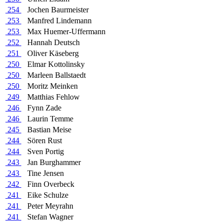
254
Jochen Baurmeister
253
Manfred Lindemann
253
Max Huemer-Uffermann
252
Hannah Deutsch
251
Oliver Käseberg
250
Elmar Kottolinsky
250
Marleen Ballstaedt
250
Moritz Meinken
249
Matthias Fehlow
246
Fynn Zade
246
Laurin Temme
245
Bastian Meise
244
Sören Rust
244
Sven Portig
243
Jan Burghammer
243
Tine Jensen
242
Finn Overbeck
241
Eike Schulze
241
Peter Meyrahn
241
Stefan Wagner