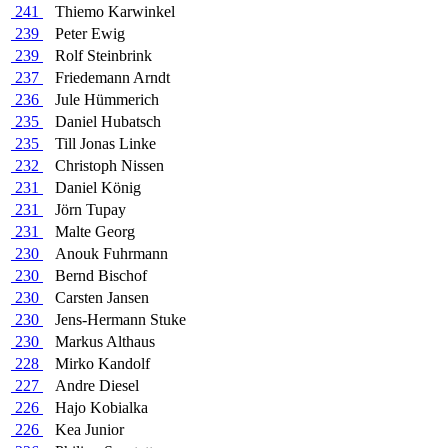
241
Thiemo Karwinkel
239
Peter Ewig
239
Rolf Steinbrink
237
Friedemann Arndt
236
Jule Hümmerich
235
Daniel Hubatsch
235
Till Jonas Linke
232
Christoph Nissen
231
Daniel König
231
Jörn Tupay
231
Malte Georg
230
Anouk Fuhrmann
230
Bernd Bischof
230
Carsten Jansen
230
Jens-Hermann Stuke
230
Markus Althaus
228
Mirko Kandolf
227
Andre Diesel
226
Hajo Kobialka
226
Kea Junior