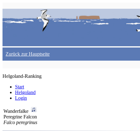
Zurück zur Hauptseite
Helgoland-Ranking
Start
Helgoland
Login
Wanderfalke
Peregrine Falcon
Falco peregrinus