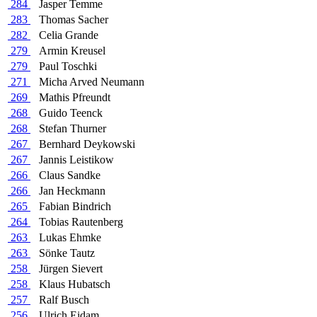
284
Jasper Temme
283
Thomas Sacher
282
Celia Grande
279
Armin Kreusel
279
Paul Toschki
271
Micha Arved Neumann
269
Mathis Pfreundt
268
Guido Teenck
268
Stefan Thurner
267
Bernhard Deykowski
267
Jannis Leistikow
266
Claus Sandke
266
Jan Heckmann
265
Fabian Bindrich
264
Tobias Rautenberg
263
Lukas Ehmke
263
Sönke Tautz
258
Jürgen Sievert
258
Klaus Hubatsch
257
Ralf Busch
256
Ulrich Eidam