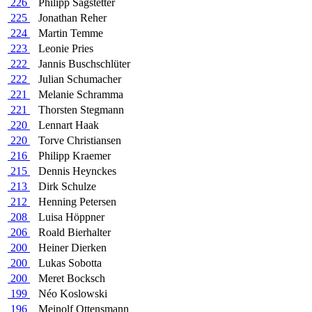
226
Philipp Sagstetter
225
Jonathan Reher
224
Martin Temme
223
Leonie Pries
222
Jannis Buschschlüter
222
Julian Schumacher
221
Melanie Schramma
221
Thorsten Stegmann
220
Lennart Haak
220
Torve Christiansen
216
Philipp Kraemer
215
Dennis Heynckes
213
Dirk Schulze
212
Henning Petersen
208
Luisa Höppner
206
Roald Bierhalter
200
Heiner Dierken
200
Lukas Sobotta
200
Meret Bocksch
199
Néo Koslowski
196
Meinolf Ottensmann