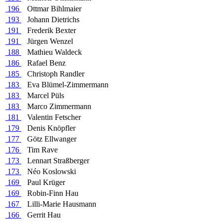
196
Ottmar Bihlmaier
193
Johann Dietrichs
191
Frederik Bexter
191
Jürgen Wenzel
188
Mathieu Waldeck
186
Rafael Benz
185
Christoph Randler
183
Eva Blümel-Zimmermann
183
Marcel Püls
183
Marco Zimmermann
181
Valentin Fetscher
179
Denis Knöpfler
177
Götz Ellwanger
176
Tim Rave
173
Lennart Straßberger
173
Néo Koslowski
169
Paul Krüger
169
Robin-Finn Hau
167
Lilli-Marie Hausmann
166
Gerrit Hau