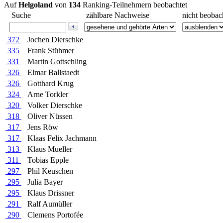
Auf
Helgoland
von
134
Ranking-Teilnehmern beobachtet
Suche
zählbare Nachweise
nicht beobac
372
Jochen Dierschke
335
Frank Stühmer
331
Martin Gottschling
326
Elmar Ballstaedt
326
Gotthard Krug
324
Arne Torkler
320
Volker Dierschke
318
Oliver Nüssen
317
Jens Röw
317
Klaas Felix Jachmann
313
Klaus Mueller
311
Tobias Epple
297
Phil Keuschen
295
Julia Bayer
295
Klaus Drissner
291
Ralf Aumüller
290
Clemens Portofée