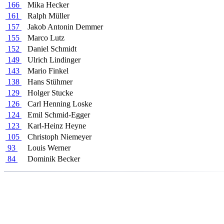
166
Mika Hecker
161
Ralph Müller
157
Jakob Antonin Demmer
155
Marco Lutz
152
Daniel Schmidt
149
Ulrich Lindinger
143
Mario Finkel
138
Hans Stühmer
129
Holger Stucke
126
Carl Henning Loske
124
Emil Schmid-Egger
123
Karl-Heinz Heyne
105
Christoph Niemeyer
93
Louis Werner
84
Dominik Becker