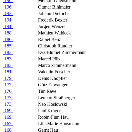
196
Meinolf Ottensmann
196
Ottmar Bihlmaier
193
Johann Dietrichs
191
Frederik Bexter
191
Jürgen Wenzel
188
Mathieu Waldeck
186
Rafael Benz
185
Christoph Randler
183
Eva Blümel-Zimmermann
183
Marcel Püls
183
Marco Zimmermann
181
Valentin Fetscher
179
Denis Knöpfler
177
Götz Ellwanger
176
Tim Rave
173
Lennart Straßberger
173
Néo Koslowski
169
Paul Krüger
169
Robin-Finn Hau
167
Lilli-Marie Hausmann
166
Gerrit Hau