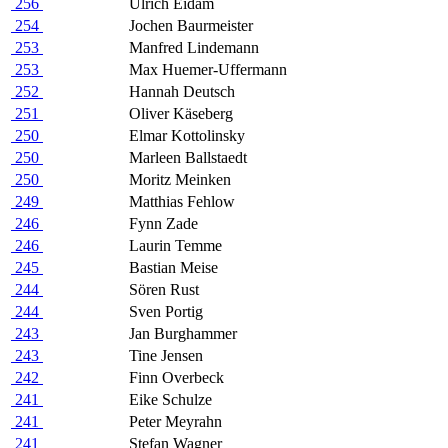
256
Ulrich Eidam
254
Jochen Baurmeister
253
Manfred Lindemann
253
Max Huemer-Uffermann
252
Hannah Deutsch
251
Oliver Käseberg
250
Elmar Kottolinsky
250
Marleen Ballstaedt
250
Moritz Meinken
249
Matthias Fehlow
246
Fynn Zade
246
Laurin Temme
245
Bastian Meise
244
Sören Rust
244
Sven Portig
243
Jan Burghammer
243
Tine Jensen
242
Finn Overbeck
241
Eike Schulze
241
Peter Meyrahn
241
Stefan Wagner