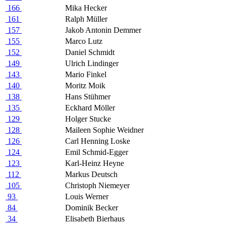
166
Mika Hecker
161
Ralph Müller
157
Jakob Antonin Demmer
155
Marco Lutz
152
Daniel Schmidt
149
Ulrich Lindinger
143
Mario Finkel
140
Moritz Moik
138
Hans Stühmer
135
Eckhard Möller
129
Holger Stucke
128
Maileen Sophie Weidner
126
Carl Henning Loske
124
Emil Schmid-Egger
123
Karl-Heinz Heyne
112
Markus Deutsch
105
Christoph Niemeyer
93
Louis Werner
84
Dominik Becker
34
Elisabeth Bierhaus