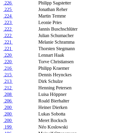
226
Philipp Sagstetter
225
Jonathan Reher
224
Martin Temme
223
Leonie Pries
222
Jannis Buschschlüter
222
Julian Schumacher
221
Melanie Schramma
221
Thorsten Stegmann
220
Lennart Haak
220
Torve Christiansen
216
Philipp Kraemer
215
Dennis Heynckes
213
Dirk Schulze
212
Henning Petersen
208
Luisa Höppner
206
Roald Bierhalter
200
Heiner Dierken
200
Lukas Sobotta
200
Meret Bocksch
199
Néo Koslowski