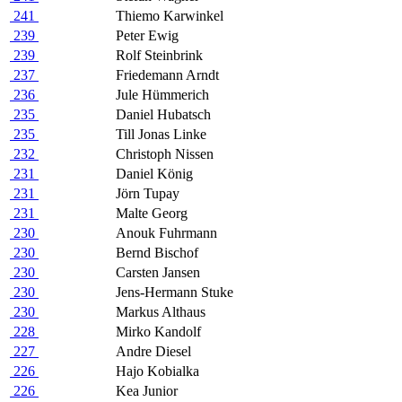
241
Thiemo Karwinkel
239
Peter Ewig
239
Rolf Steinbrink
237
Friedemann Arndt
236
Jule Hümmerich
235
Daniel Hubatsch
235
Till Jonas Linke
232
Christoph Nissen
231
Daniel König
231
Jörn Tupay
231
Malte Georg
230
Anouk Fuhrmann
230
Bernd Bischof
230
Carsten Jansen
230
Jens-Hermann Stuke
230
Markus Althaus
228
Mirko Kandolf
227
Andre Diesel
226
Hajo Kobialka
226
Kea Junior