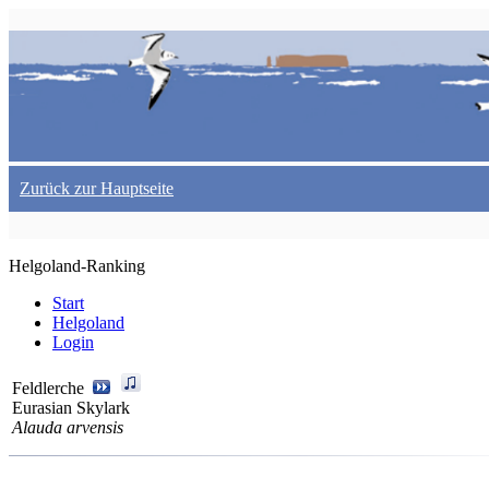
Zurück zur Hauptseite
Helgoland-Ranking
Start
Helgoland
Login
Feldlerche
Eurasian Skylark
Alauda arvensis