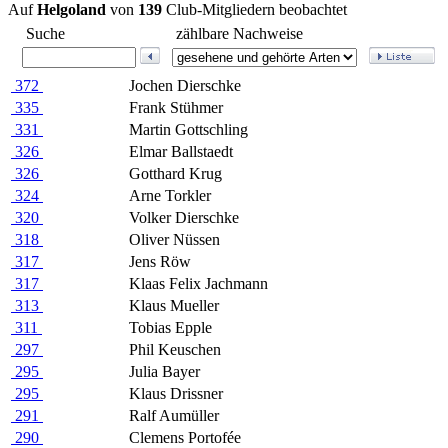
Auf
Helgoland
von
139
Club-Mitgliedern beobachtet
Suche
zählbare Nachweise
372
Jochen Dierschke
335
Frank Stühmer
331
Martin Gottschling
326
Elmar Ballstaedt
326
Gotthard Krug
324
Arne Torkler
320
Volker Dierschke
318
Oliver Nüssen
317
Jens Röw
317
Klaas Felix Jachmann
313
Klaus Mueller
311
Tobias Epple
297
Phil Keuschen
295
Julia Bayer
295
Klaus Drissner
291
Ralf Aumüller
290
Clemens Portofée