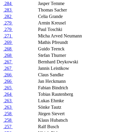
284
Jasper Temme
283
Thomas Sacher
282
Celia Grande
279
Armin Kreusel
279
Paul Toschki
271
Micha Arved Neumann
269
Mathis Pfreundt
268
Guido Teenck
268
Stefan Thurner
267
Bernhard Deykowski
267
Jannis Leistikow
266
Claus Sandke
266
Jan Heckmann
265
Fabian Bindrich
264
Tobias Rautenberg
263
Lukas Ehmke
263
Sönke Tautz
258
Jürgen Sievert
258
Klaus Hubatsch
257
Ralf Busch