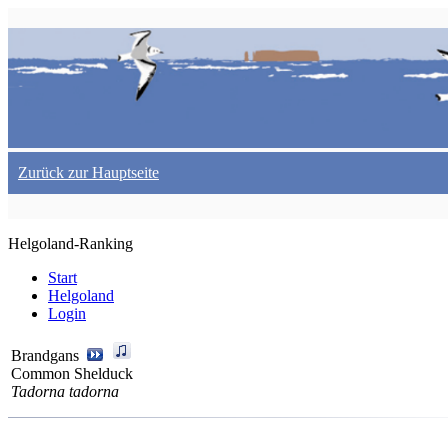
Zurück zur Hauptseite
Helgoland-Ranking
Start
Helgoland
Login
Brandgans
Common Shelduck
Tadorna tadorna