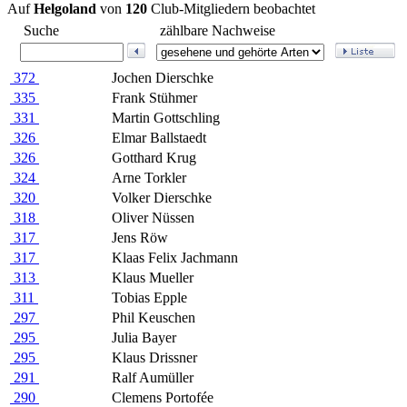
Auf
Helgoland
von
120
Club-Mitgliedern beobachtet
Suche
zählbare Nachweise
372
Jochen Dierschke
335
Frank Stühmer
331
Martin Gottschling
326
Elmar Ballstaedt
326
Gotthard Krug
324
Arne Torkler
320
Volker Dierschke
318
Oliver Nüssen
317
Jens Röw
317
Klaas Felix Jachmann
313
Klaus Mueller
311
Tobias Epple
297
Phil Keuschen
295
Julia Bayer
295
Klaus Drissner
291
Ralf Aumüller
290
Clemens Portofée