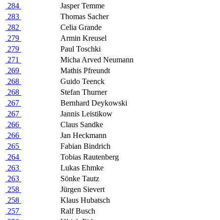
284
Jasper Temme
283
Thomas Sacher
282
Celia Grande
279
Armin Kreusel
279
Paul Toschki
271
Micha Arved Neumann
269
Mathis Pfreundt
268
Guido Teenck
268
Stefan Thurner
267
Bernhard Deykowski
267
Jannis Leistikow
266
Claus Sandke
266
Jan Heckmann
265
Fabian Bindrich
264
Tobias Rautenberg
263
Lukas Ehmke
263
Sönke Tautz
258
Jürgen Sievert
258
Klaus Hubatsch
257
Ralf Busch