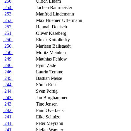
256
Ulrich Eidam
254
Jochen Baurmeister
253
Manfred Lindemann
253
Max Huemer-Uffermann
252
Hannah Deutsch
251
Oliver Käseberg
250
Elmar Kottolinsky
250
Marleen Ballstaedt
250
Moritz Meinken
249
Matthias Fehlow
246
Fynn Zade
246
Laurin Temme
245
Bastian Meise
244
Sören Rust
244
Sven Portig
243
Jan Burghammer
243
Tine Jensen
242
Finn Overbeck
241
Eike Schulze
241
Peter Meyrahn
241
Stefan Wagner