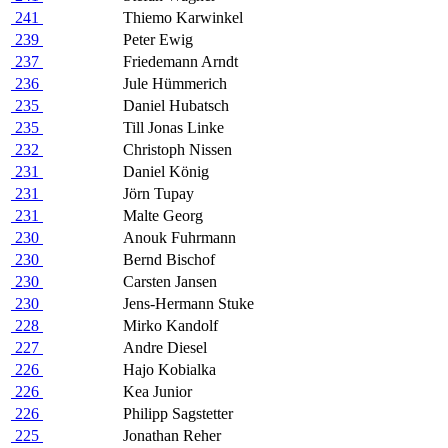
241
Thiemo Karwinkel
239
Peter Ewig
237
Friedemann Arndt
236
Jule Hümmerich
235
Daniel Hubatsch
235
Till Jonas Linke
232
Christoph Nissen
231
Daniel König
231
Jörn Tupay
231
Malte Georg
230
Anouk Fuhrmann
230
Bernd Bischof
230
Carsten Jansen
230
Jens-Hermann Stuke
228
Mirko Kandolf
227
Andre Diesel
226
Hajo Kobialka
226
Kea Junior
226
Philipp Sagstetter
225
Jonathan Reher