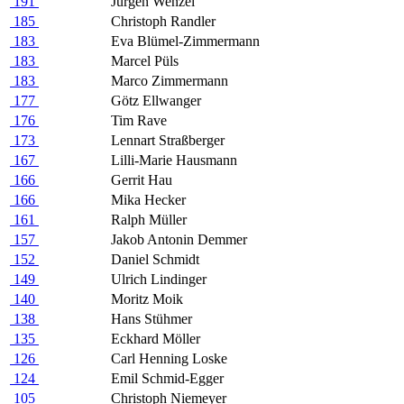
191
Jürgen Wenzel
185
Christoph Randler
183
Eva Blümel-Zimmermann
183
Marcel Püls
183
Marco Zimmermann
177
Götz Ellwanger
176
Tim Rave
173
Lennart Straßberger
167
Lilli-Marie Hausmann
166
Gerrit Hau
166
Mika Hecker
161
Ralph Müller
157
Jakob Antonin Demmer
152
Daniel Schmidt
149
Ulrich Lindinger
140
Moritz Moik
138
Hans Stühmer
135
Eckhard Möller
126
Carl Henning Loske
124
Emil Schmid-Egger
105
Christoph Niemeyer