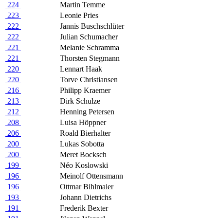
224
Martin Temme
223
Leonie Pries
222
Jannis Buschschlüter
222
Julian Schumacher
221
Melanie Schramma
221
Thorsten Stegmann
220
Lennart Haak
220
Torve Christiansen
216
Philipp Kraemer
213
Dirk Schulze
212
Henning Petersen
208
Luisa Höppner
206
Roald Bierhalter
200
Lukas Sobotta
200
Meret Bocksch
199
Néo Koslowski
196
Meinolf Ottensmann
196
Ottmar Bihlmaier
193
Johann Dietrichs
191
Frederik Bexter